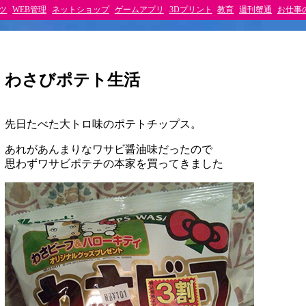
ツ
WEB管理
ネットショップ
ゲームアプリ
3Dプリント
教育
週刊蟹通
お仕事
わさびポテト生活
先日たべた大トロ味のポテトチップス。
あれがあんまりなワサビ醤油味だったので
思わずワサビポテチの本家を買ってきました