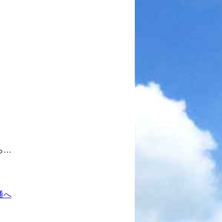
ら…
通へ